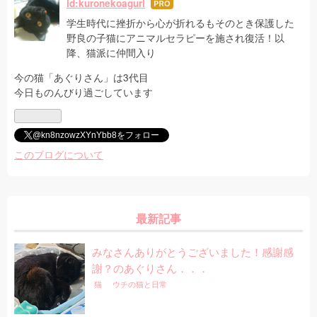
id:kuronekoaguri
はて
なブ
学生時代に挫折から心が折れるもそのとき保護した
ログ
野良の子猫にアニマルセラピーを施され復活！以
Pro
降、猫派に仲間入り
今の猫「あぐりさん」は3代目
今日ものんびり過ごしています
@kn8nzowzXYnYbb8をフォロー
このブログについて
最新記事
みなさんありがとうございました！感謝感
謝？のあぐりさん．．．
猫
ウチの猫と日常