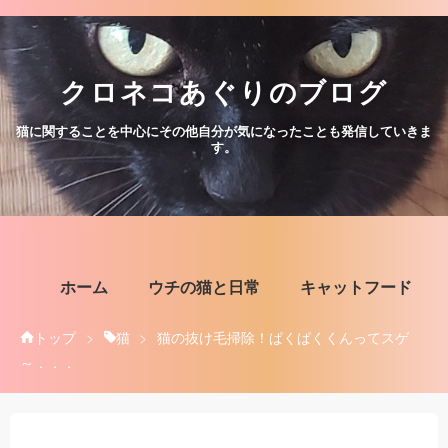
クロネコあぐりのブログ
猫に関することを中心にその他自分が気になったことも発信していきま
す。
ホーム
ウチの猫と日常
キャットフード
トップ
>
猫
>
猫の抜け毛掃除！ぱくぱくくんってスゲ
～．．．