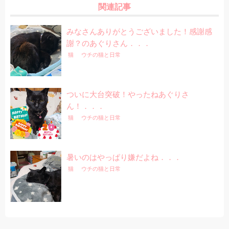
関連記事
みなさんありがとうございました！感謝感
謝？のあぐりさん．．．
猫
ウチの猫と日常
ついに大台突破！やったねあぐりさ
ん！．．．
猫
ウチの猫と日常
暑いのはやっぱり嫌だよね．．．
猫
ウチの猫と日常