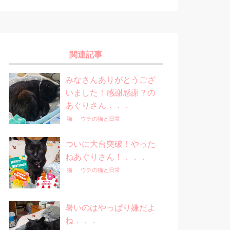
関連記事
みなさんありがとうござ
いました！感謝感謝？の
あぐりさん．．．
猫
ウチの猫と日常
ついに大台突破！やった
ねあぐりさん！．．．
猫
ウチの猫と日常
暑いのはやっぱり嫌だよ
ね．．．