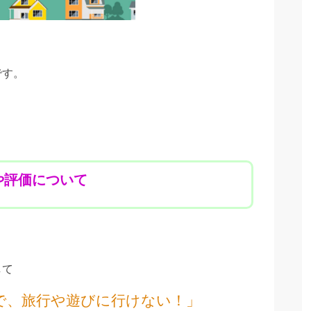
です。
や評価について
して
で、旅行や遊びに行けない！
」