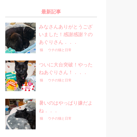
最新記事
みなさんありがとうござ
いました！感謝感謝？の
あぐりさん．．．
猫
ウチの猫と日常
ついに大台突破！やった
ねあぐりさん！．．．
猫
ウチの猫と日常
暑いのはやっぱり嫌だよ
ね．．．
猫
ウチの猫と日常