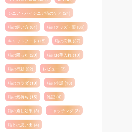
シニア・ハイシニア猫のケア (24)
猫の飼い方 (81)
猫のグッズ・薬 (36)
キャットフード (15)
猫の病気 (37)
猫の困った (20)
猫のお手入れ (10)
猫の行動 (22)
レビュー (3)
猫のカラダ (19)
猫の小話 (13)
猫の気持ち (15)
雑記 (4)
猫の癒し効果 (3)
ニャッチング (3)
猫との思い出 (4)