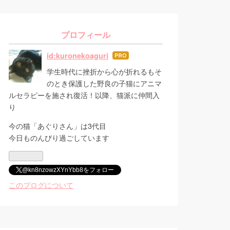
プロフィール
id:kuronekoaguri
はて
なブ
学生時代に挫折から心が折れるもそ
ログ
のとき保護した野良の子猫にアニマ
Pro
ルセラピーを施され復活！以降、猫派に仲間入
り
今の猫「あぐりさん」は3代目
今日ものんびり過ごしています
@kn8nzowzXYnYbb8をフォロー
このブログについて